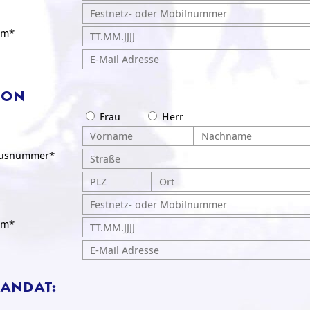
um*
SON
Frau
Herr
ausnummer*
um*
ANDAT: