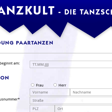
ANZKULT
- DIE TANZSC
DUNG PAARTANZEN
 beginnt am:
SON
Frau
Herr
ausnummer*