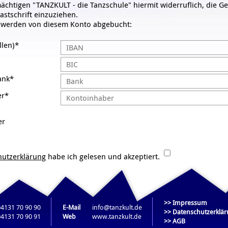
mächtigen "TANZKULT - die Tanzschule" hiermit widerruflich, die 
astschrift einzuziehen.
e werden von diesem Konto abgebucht:
llen)*
ank*
er*
er
hutzerklärung
habe ich gelesen und akzeptiert.
 ich gelesen und akzeptiert.
>> Impressum
04131 70 90 90
E-Mail
info@tanzkult.de
>> Datenschutzerklä
04131 70 90 91
Web
www.tanzkult.de
>> AGB