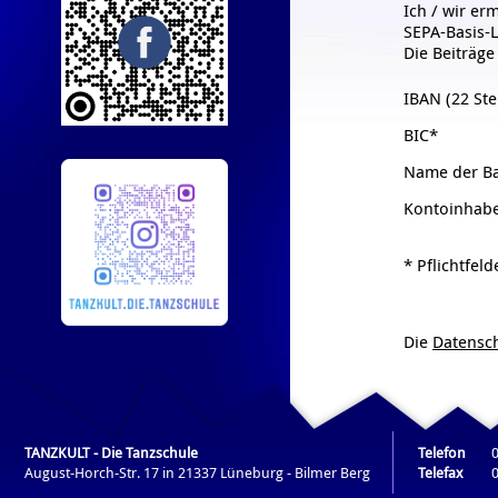
Ich / wir er
SEPA-Basis-L
Die Beiträg
IBAN (22 Ste
BIC*
Name der B
Kontoinhab
* Pflichtfeld
Die
Datensc
Die
AGB
habe
TANZKULT - Die Tanzschule
Telefon
August-Horch-Str. 17 in 21337 Lüneburg - Bilmer Berg
Telefax