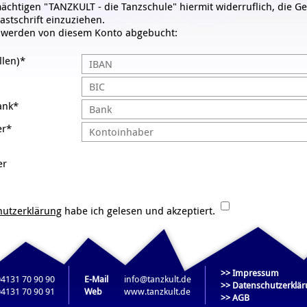
mächtigen "TANZKULT - die Tanzschule" hiermit widerruflich, die 
astschrift einzuziehen.
e werden von diesem Konto abgebucht:
llen)*
ank*
er*
er
hutzerklärung
habe ich gelesen und akzeptiert.
 ich gelesen und akzeptiert.
>> Impressum
04131 70 90 90
E-Mail
info@tanzkult.de
>> Datenschutzerklä
04131 70 90 91
Web
www.tanzkult.de
>> AGB