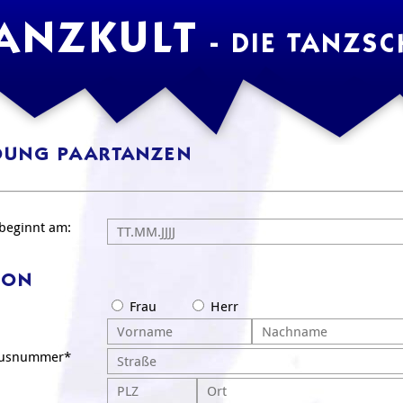
ANZKULT
- DIE TANZSC
DUNG PAARTANZEN
 beginnt am:
SON
Frau
Herr
ausnummer*