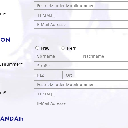
um*
SON
Frau
Herr
ausnummer*
um*
ANDAT: