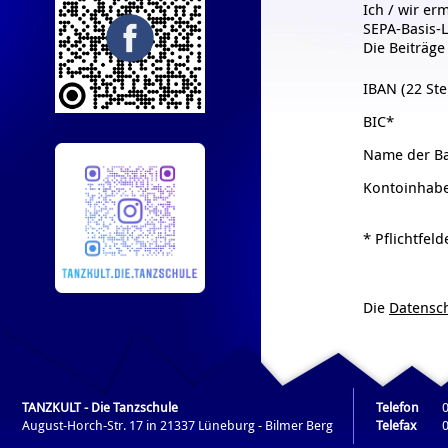
Ich / wir er
SEPA-Basis-L
Die Beiträg
IBAN (22 Ste
BIC*
Name der B
Kontoinhab
* Pflichtfeld
Die
Datensc
Die
AGB
habe
TANZKULT - Die Tanzschule
Telefon
August-Horch-Str. 17 in 21337 Lüneburg - Bilmer Berg
Telefax