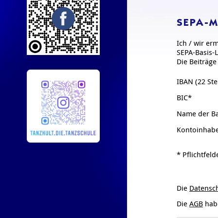
SEPA-M
Ich / wir er
SEPA-Basis-L
Die Beiträg
IBAN (22 Ste
BIC*
Name der B
Kontoinhab
* Pflichtfeld
Die
Datensc
Die
AGB
habe