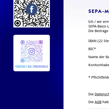
SEPA-M
Ich / wir er
SEPA-Basis-L
Die Beiträg
IBAN (22 Ste
BIC*
Name der B
Kontoinhab
* Pflichtfeld
Die
Datensc
Die
AGB
habe