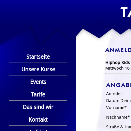
T
ANMELD
Startseite
Hiphop Kids 
Mittwoch 16.
Unsere Kurse
Events
ANGAB
Tarife
Anrede
Datum Dein
Das sind wir
Vorname*
Nachname*
Kontakt
Straße & H