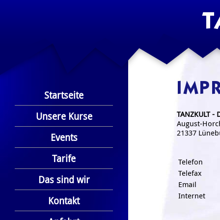
T
IMP
Startseite
TANZKULT - D
Unsere Kurse
August-Horch
21337 Lünebu
Events
Tarife
Telefon
Telefax
Das sind wir
Email
Internet
Kontakt