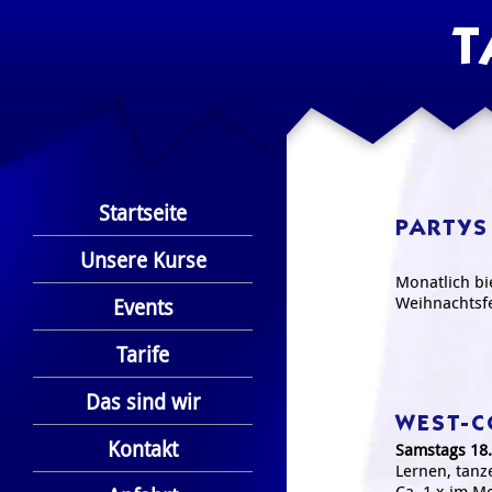
T
Startseite
PARTYS
Unsere Kurse
Monatlich bi
Weihnachtsf
Events
Tarife
Das sind wir
WEST-C
Kontakt
Samstags 18.
Lernen, tanz
Ca. 1 x im 